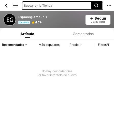
Buscar en la Tienda
Espaceglamour
Seguir
Información del producto: Divulgación de precios, detalles de ventas y existencias.
8 Seguidores
4.79
Vendedor
Artículo
Comentarios
Recomendados
Más populares
Precio
Filtros
No hay coincidencias
Por favor inténtelo de nuevo.