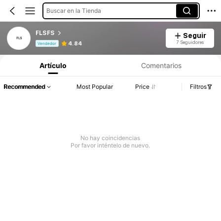
Buscar en la Tienda
FLSFS
Seguir
Información del producto: Divulgación de precios, detalles de ventas y existencias.
7 Seguidores
4.84
Vendedor
Artículo
Comentarios
Recommended
Most Popular
Price
Filtros
No hay coincidencias
Por favor inténtelo de nuevo.