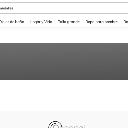
andalias
and down arrow keys to navigate search Búsqueda Reciente and Buscar y Encontr
Trajes de baño
Hogar y Vida
Talla grande
Ropa para hombre
Ro