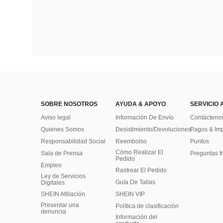
SOBRE NOSOTROS
AYUDA & APOYO
SERVICIO 
Aviso legal
Información De Envío
Contácteno
Quienes Somos
Desistimiento/Devoluciones
Pagos & Im
Responsabilidad Social
Reembolso
Puntos
Cómo Realizar El
Sala de Prensa
Preguntas f
Pedido
Empleo
Rastrear El Pedido
Ley de Servicios
Guía De Tallas
Digitales
SHEIN Afiliación
SHEIN VIP
Presentar una
Política de clasificación
denuncia
​Información del