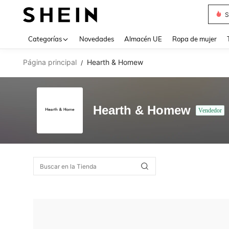
S
Use up 
Categorías
Novedades
Almacén UE
Ropa de mujer
Página principal
Hearth & Homew
/
Hearth & Homew
Vendedor