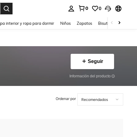
0
0
ar. Press Enter to select.
pa interior y ropa para dormir
Niños
Zapatos
Bisutería Y Accesorio
Seguir
Información del producto
Ordenar por