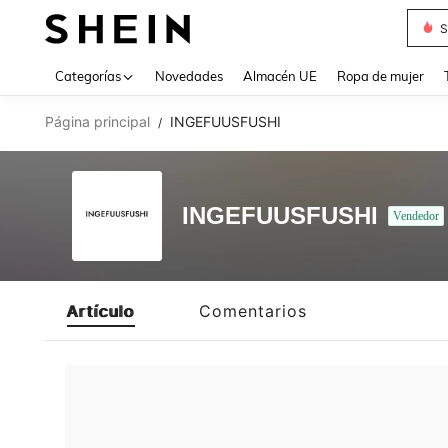
S
Use up 
Categorías
Novedades
Almacén UE
Ropa de mujer
Página principal
INGEFUUSFUSHI
/
INGEFUUSFUSHI
Vendedor
Artículo
Comentarios