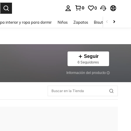
0
0
ar. Press Enter to select.
pa interior y ropa para dormir
Niños
Zapatos
Bisutería Y Accesorio
Seguir
6 Seguidores
Información del producto