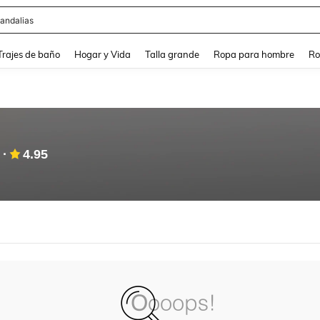
andalias
and down arrow keys to navigate search Búsqueda Reciente and Buscar y Encontr
Trajes de baño
Hogar y Vida
Talla grande
Ropa para hombre
Ro
4.95