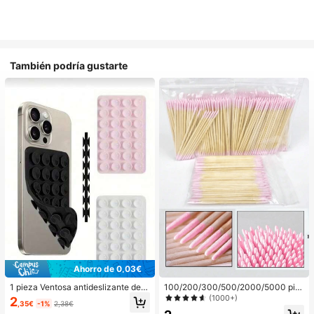
También podría gustarte
Ahorro de 0,03€
1 pieza Ventosa antideslizante de si
100/200/300/500/2000/5000 pie
licona para teléfono, 28 piezas Vent
zas/20 piezas Palitos aplicadores d
(1000+)
2
,35€
-1%
2,38€
osas de silicona (almohadillas auto
e esmalte de uñas de doble extrem