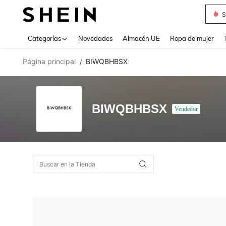
S
Use up 
Categorías
Novedades
Almacén UE
Ropa de mujer
Página principal
BIWQBHBSX
/
BIWQBHBSX
Vendedor