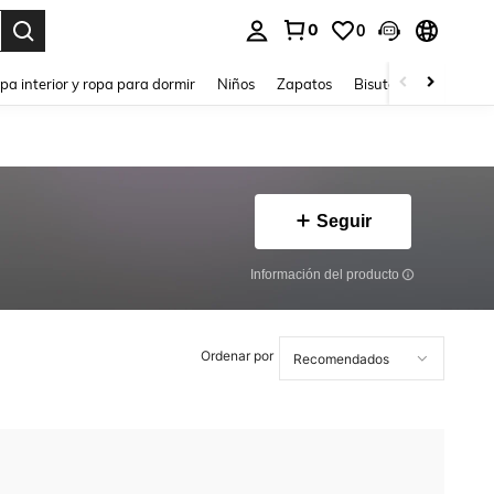
0
0
ar. Press Enter to select.
pa interior y ropa para dormir
Niños
Zapatos
Bisutería Y Accesorio
Seguir
Información del producto
Ordenar por