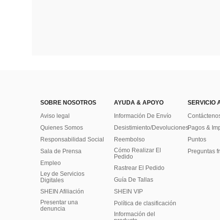
SOBRE NOSOTROS
AYUDA & APOYO
SERVICIO 
Aviso legal
Información De Envío
Contácteno
Quienes Somos
Desistimiento/Devoluciones
Pagos & Im
Responsabilidad Social
Reembolso
Puntos
Cómo Realizar El
Sala de Prensa
Preguntas f
Pedido
Empleo
Rastrear El Pedido
Ley de Servicios
Guía De Tallas
Digitales
SHEIN Afiliación
SHEIN VIP
Presentar una
Política de clasificación
denuncia
​Información del